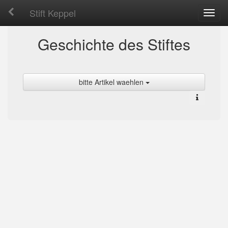
Stift Keppel
Toggl
navig
Geschichte des Stiftes
bitte Artikel waehlen